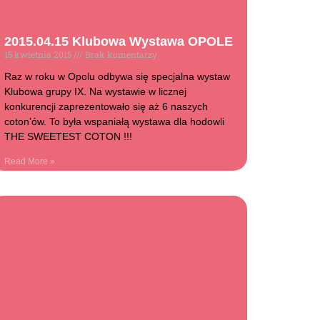
2015.04.15 Klubowa Wystawa OPOLE
15 kwietnia 2015
Brak komentarzy
Raz w roku w Opolu odbywa się specjalna wystaw
Klubowa grupy IX. Na wystawie w licznej
konkurencji zaprezentowało się aż 6 naszych
coton’ów. To była wspaniałą wystawa dla hodowli
THE SWEETEST COTON !!!
Read More »