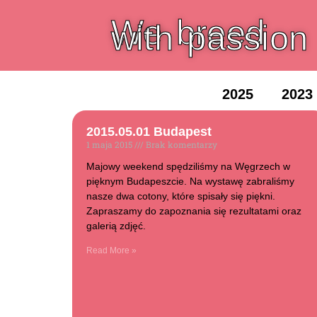
We breed
with passion
2025
2023
2015.05.01 Budapest
1 maja 2015
Brak komentarzy
Majowy weekend spędziliśmy na Węgrzech w
pięknym Budapeszcie. Na wystawę zabraliśmy
nasze dwa cotony, które spisały się piękni.
Zapraszamy do zapoznania się rezultatami oraz
galerią zdjęć.
Read More »